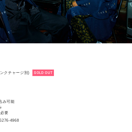
ドリンクチャージ別)
SOLD OUT
込み可能
み
ト必要
6276-4968