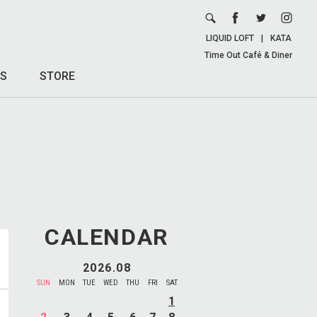
LIQUID LOFT
|
KATA
Time Out Café & Diner
S
STORE
CALENDAR
2026.08
SUN
MON
TUE
WED
THU
FRI
SAT
1