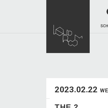
SCH
2023.02.22
W
THE 2