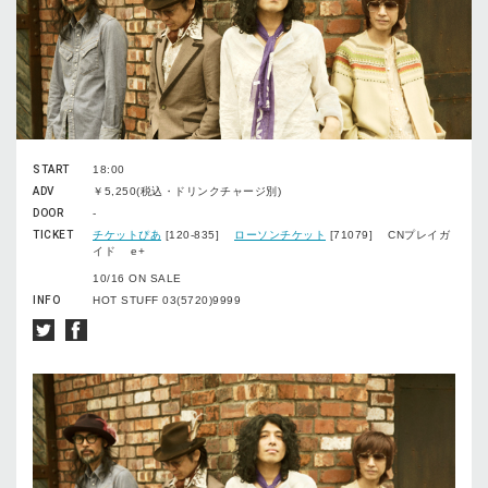
START
18:00
ADV
￥5,250(税込・ドリンクチャージ別)
DOOR
-
TICKET
チケットぴあ
[120-835]
ローソンチケット
[71079] CNプレイガ
イド e+
10/16 ON SALE
INFO
HOT STUFF 03(5720)9999