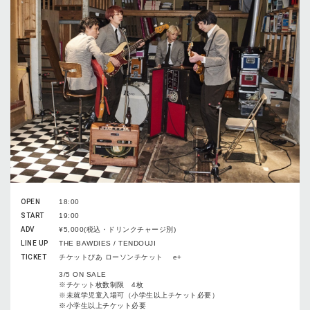
OPEN
18:00
START
19:00
ADV
¥5,000(税込・ドリンクチャージ別)
LINE UP
THE BAWDIES / TENDOUJI
TICKET
チケットぴあ ローソンチケット e+
3/5 ON SALE
※チケット枚数制限 4枚
※未就学児童入場可（小学生以上チケット必要）
※小学生以上チケット必要