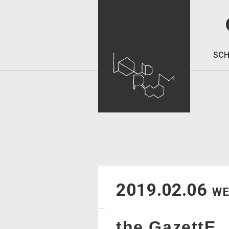
SCH
2019.02.06
W
the GazettE