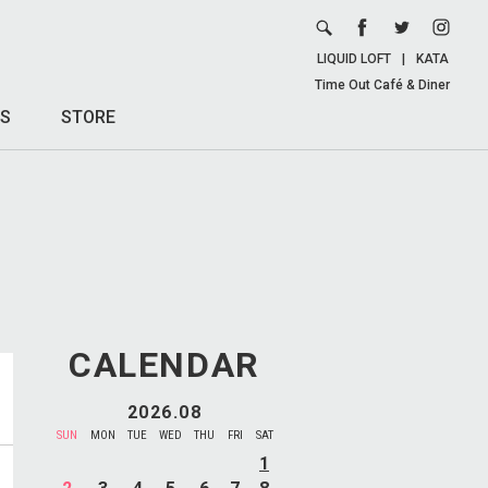
LIQUID LOFT
|
KATA
Time Out Café & Diner
S
STORE
CALENDAR
2026.08
SUN
MON
TUE
WED
THU
FRI
SAT
1