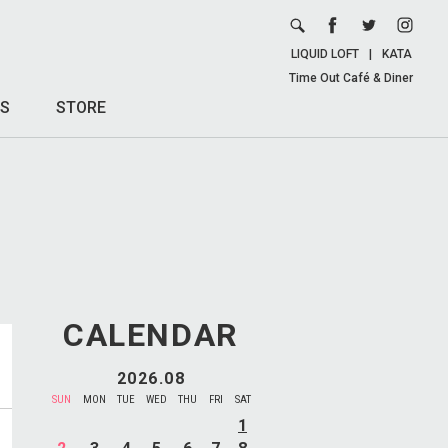
LIQUID LOFT
|
KATA
Time Out Café & Diner
S
STORE
CALENDAR
2026.08
SUN
MON
TUE
WED
THU
FRI
SAT
1