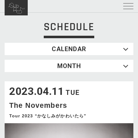
SCHEDULE
CALENDAR
2026.08
MONTH
SUN
MON
TUE
WED
THU
FRI
SAT
1
2023.04.11
2
3
4
5
6
7
8
TUE
9
10
11
12
13
14
15
The Novembers
16
17
18
19
20
21
22
23
24
25
26
27
28
29
Tour 2023 “かなしみがかわいたら”
30
31