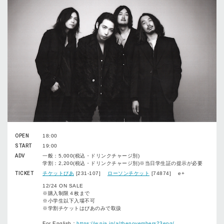
OPEN
18:00
START
19:00
ADV
一般：5,000(税込・ドリンクチャージ別)
学割：2,200(税込・ドリンクチャージ別)※当日学生証の提示が必要
TICKET
チケットぴあ
[231-107]
ローソンチケット
[74874] e+
12/24 ON SALE
※購入制限４枚まで
※小学生以下入場不可
※学割チケットはぴあのみで取扱
For English：
https://w.pia.jp/a/thenovembers23eng/