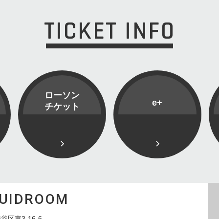
TICKET INFO
ローソン
e+
チケット
QUIDROOM
谷区東3-16-6