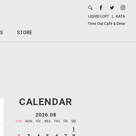
LIQUID LOFT
|
KATA
Time Out Café & Diner
S
STORE
CALENDAR
2026.08
SUN
MON
TUE
WED
THU
FRI
SAT
1