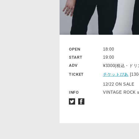
OPEN
18:00
START
19:00
ADV
¥3300(税込・ド
TICKET
チケットぴあ
[13
12/22 ON SALE
INFO
VINTAGE ROCK st