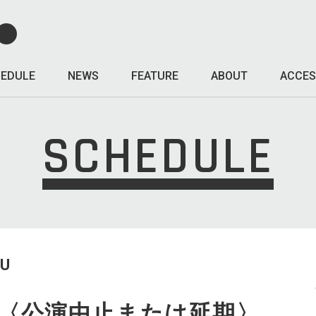
EDULE
NEWS
FEATURE
ABOUT
ACCES
SCHEDULE
HU
UTS〈公演中止または延期〉