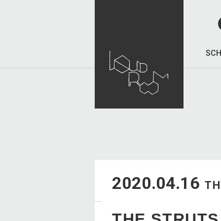
SCH
2020.04.16
T
THE STR