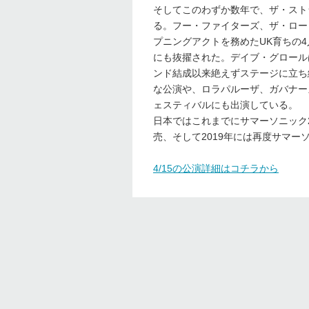
そしてこのわずか数年で、ザ・スト
る。フー・ファイターズ、ザ・ロー
プニングアクトを務めたUK育ちの
にも抜擢された。デイブ・グロール
ンド結成以来絶えずステージに立ち
な公演や、ロラパルーザ、ガバナー
ェスティバルにも出演している。
日本ではこれまでにサマーソニック20
売、そして2019年には再度サマー
4/15の公演詳細はコチラから