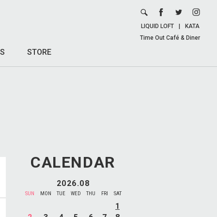
LIQUID LOFT
|
KATA
Time Out Café & Diner
S
STORE
CALENDAR
2026.08
SUN
MON
TUE
WED
THU
FRI
SAT
1