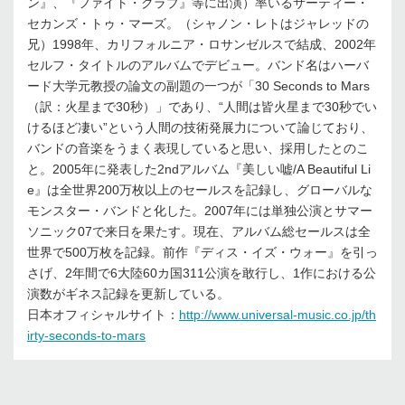
ン』、『ファイト・クラブ』等に出演）率いるサーティー・
セカンズ・トゥ・マーズ。（シャノン・レトはジャレッドの
兄）1998年、カリフォルニア・ロサンゼルスで結成、2002年
セルフ・タイトルのアルバムでデビュー。バンド名はハーバ
ード大学元教授の論文の副題の一つが「30 Seconds to Mars
（訳：火星まで30秒）」であり、“人間は皆火星まで30秒でい
けるほど凄い”という人間の技術発展力について論じており、
バンドの音楽をうまく表現していると思い、採用したとのこ
と。2005年に発表した2ndアルバム『美しい嘘/A Beautiful Li
e』は全世界200万枚以上のセールスを記録し、グローバルな
モンスター・バンドと化した。2007年には単独公演とサマー
ソニック07で来日を果たす。現在、アルバム総セールスは全
世界で500万枚を記録。前作『ディス・イズ・ウォー』を引っ
さげ、2年間で6大陸60カ国311公演を敢行し、1作における公
演数がギネス記録を更新している。
日本オフィシャルサイト：
http://www.universal-music.co.jp/th
irty-seconds-to-mars