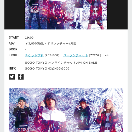
START
19:00
ADV
￥3,000(税込・ドリンクチャージ別)
DOOR
-
TICKET
チケットぴあ
[257-300]
ローソンチケット
[72252] e+
SOGO TOKYO オンラインチケット,4/4 ON SALE
INFO
SOGO TOKYO 03(3405)9999