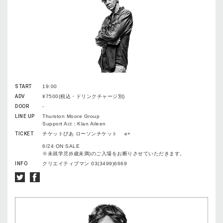
START
19:00
ADV
¥7500(税込・ドリンクチャージ別)
DOOR
-
LINE UP
Thurston Moore Group
Support Act：Klan Aileen
TICKET
チケットぴあ ローソンチケット e+
6/24 ON SALE
※未就学児(6歳未満)のご入場をお断りさせていただきます。
INFO
クリエイティブマン 03(3499)6669