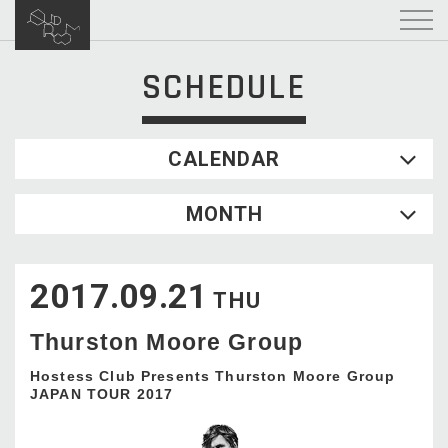
SCHEDULE
CALENDAR
2026.08
MONTH
SUN
MON
TUE
WED
THU
FRI
SAT
1
2017.09.21
2
3
4
5
6
7
8
THU
9
10
11
12
13
14
15
Thurston Moore Group
16
17
18
19
20
21
22
23
24
25
26
27
28
29
Hostess Club Presents Thurston Moore Group
JAPAN TOUR 2017
30
31