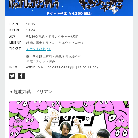
OPEN
18:15
START
19:00
ADV
¥4,300(税込・ドリンクチャージ別)
LINE UP
超能力戦士ドリアン、キュウソネコカミ
TICKET
チケットぴあ
e+
※小学生以上有料・未就学児入場不可
※電子チケットのみ
INFO
ATFIELD inc. 03-5712-5227(平日12:00-19:00)
▼超能力戦士ドリアン