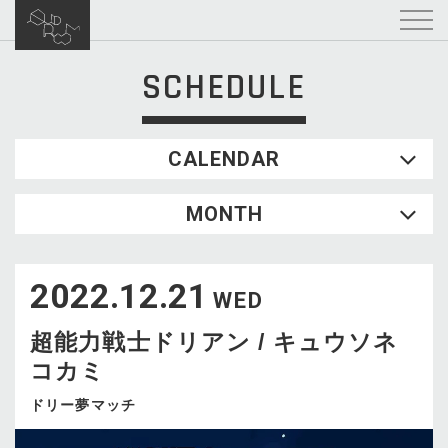
SCHEDULE
CALENDAR
2026.08
MONTH
SUN
MON
TUE
WED
THU
FRI
SAT
1
2022.12.21
2
3
4
5
6
7
8
WED
9
10
11
12
13
14
15
超能力戦士ドリアン / キュウソネ
16
17
18
19
20
21
22
コカミ
23
24
25
26
27
28
29
30
31
ドリー夢マッチ