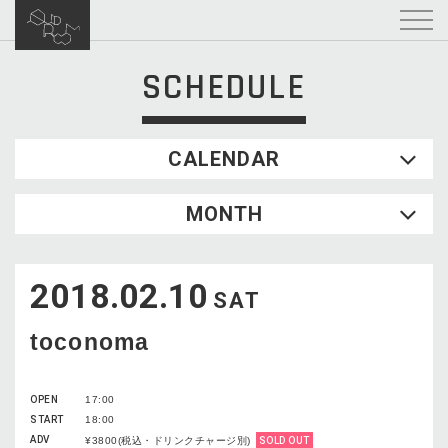
SCHEDULE
CALENDAR
2026.08
MONTH
SUN
MON
TUE
WED
THU
FRI
SAT
1
2018.02.10
2
3
4
5
6
7
8
SAT
9
10
11
12
13
14
15
toconoma
16
17
18
19
20
21
22
23
24
25
26
27
28
29
OPEN
17:00
30
31
START
18:00
ADV
¥3800(税込・ドリンクチャージ別)
SOLD OUT