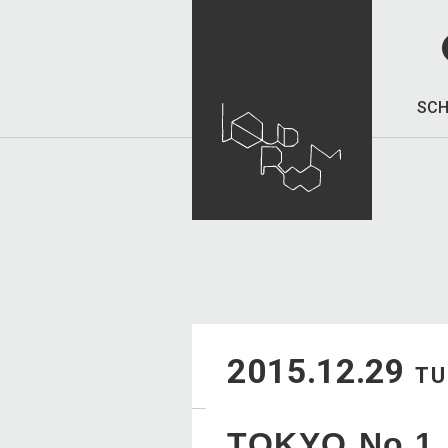
SCH
2015.12.29
TU
TOKYO No.1