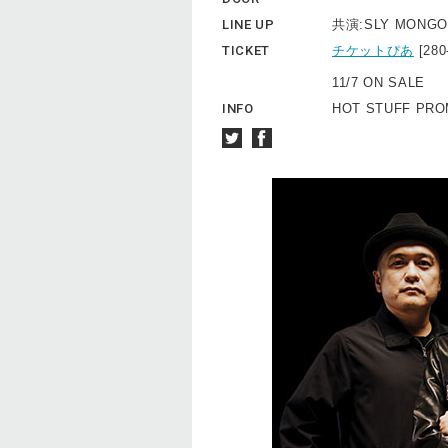
LINE UP
共演:SLY MONGO
TICKET
チケットぴあ
[28
11/7 ON SALE
INFO
HOT STUFF PROM