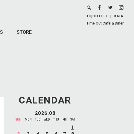
LIQUID LOFT
|
KATA
Time Out Café & Diner
S
STORE
CALENDAR
2026.08
SUN
MON
TUE
WED
THU
FRI
SAT
1