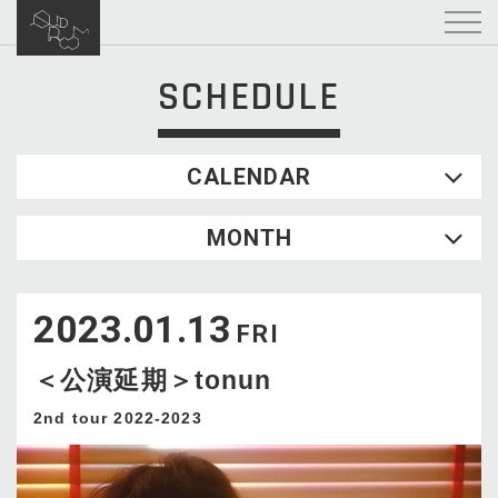
SCHEDULE
CALENDAR
2026.08
MONTH
SUN
MON
TUE
WED
THU
FRI
SAT
1
2023.01.13
2
3
4
5
6
7
8
FRI
9
10
11
12
13
14
15
＜公演延期＞tonun
16
17
18
19
20
21
22
23
24
25
26
27
28
29
2nd tour 2022-2023
30
31