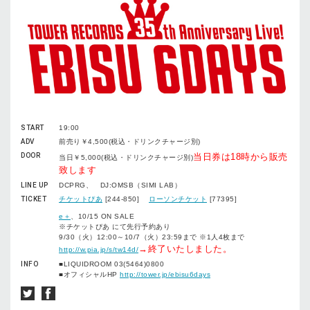
START
19:00
ADV
前売り￥4,500(税込・ドリンクチャージ別)
DOOR
当日券は18時から販売
当日￥5,000(税込・ドリンクチャージ別)
致します
LINE UP
DCPRG、 DJ:OMSB（SIMI LAB）
TICKET
チケットぴあ
[244-850]
ローソンチケット
[77395]
e＋
、10/15 ON SALE
※チケットぴあ にて先行予約あり
9/30（火）12:00～10/7（火）23:59まで ※1人4枚まで
→終了いたしました。
http://w.pia.jp/s/tw14d/
INFO
■LIQUIDROOM 03(5464)0800
■オフィシャルHP
http://tower.jp/ebisu6days