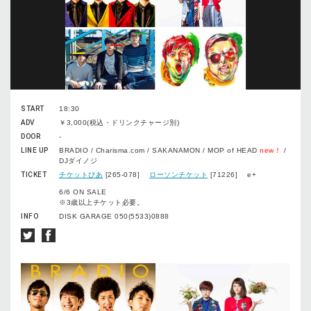
START
18:30
ADV
￥3,000(税込・ドリンクチャージ別)
DOOR
-
LINE UP
BRADIO / Charisma.com / SAKANAMON / MOP of HEAD
new！
/
DJダイノジ
TICKET
チケットぴあ
[265-078]
ローソンチケット
[71226] e+
6/6 ON SALE
※3歳以上チケット必要。
INFO
DISK GARAGE 050(5533)0888