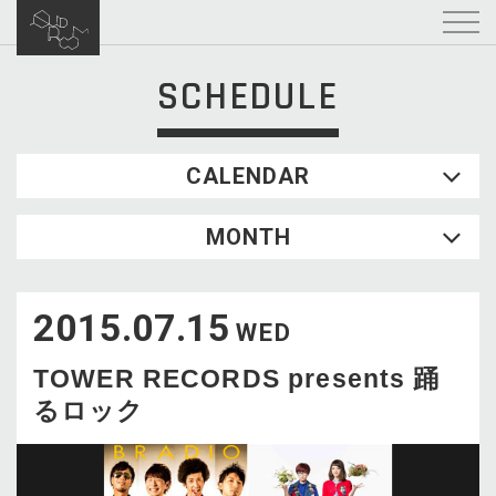
SCHEDULE
CALENDAR
2026.08
MONTH
SUN
MON
TUE
WED
THU
FRI
SAT
1
2015.07.15
2
3
4
5
6
7
8
WED
9
10
11
12
13
14
15
TOWER RECORDS presents 踊
16
17
18
19
20
21
22
るロック
23
24
25
26
27
28
29
30
31