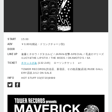
START
15:00
ADV
￥3,800(税込・ドリンクチャージ別)
DOOR
-
LINE UP
遠藤ミチロウ / ゲタカルビ / JAPAN-狂撃-SPECIAL / 毛皮のマリーズ
/LUCY&THE LIPSTIX / THE MODS / OKAMOTO’S / SA
TICKET
チケットぴあ
[132-245] ローソンチケット e+
TOWER RECORDS(渋谷店、新宿店、その他店舗)店頭,RUDE GALL
ERY店頭,3/12 ON SALE
INFO
HOT STUFF 03(5720)9999