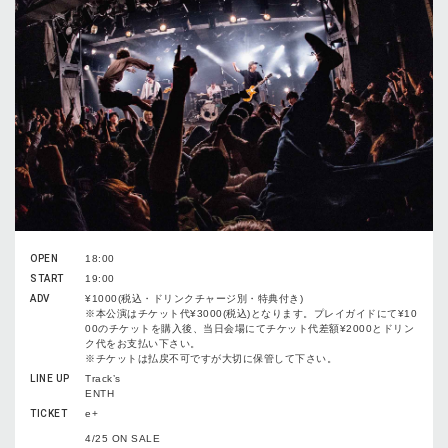
OPEN
18:00
START
19:00
ADV
¥1000(税込・ドリンクチャージ別・特典付き)
※本公演はチケット代¥3000(税込)となります。プレイガイドにて¥10
00のチケットを購入後、当日会場にてチケット代差額¥2000とドリン
ク代をお支払い下さい。
※チケットは払戻不可ですが大切に保管して下さい。
LINE UP
Track’s
ENTH
TICKET
e+
4/25 ON SALE