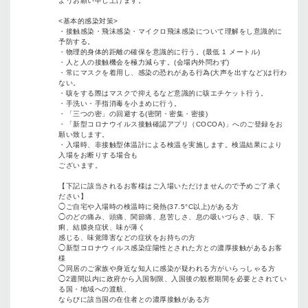
ようお願い申し上げます。
<基本的感染対策>
・接触感染・飛沫感染・マイクロ飛沫感染について理解をし意識的に
予防する。
・物理的身体的距離の確保を意識的に行う。(最低 1 メートル)
・人と人の接触機会を極力減らす。(会場内外問わず)
・常にマスクを着用し、感染の恐れがある行為(大声を出すなど)は行わ
ない。
・咳をする際はマスクで抑えるなど意識的に咳エチケット行う。
・手洗い・手指消毒を小まめに行う。
・「三つの密」の回避する(密閉・密集・密接)
・「新型コロナウイルス接触確認アプリ（COCOA)」へのご登録をお
願い致します。
・入場時、非接触型体温計による検温を実施します。検温結果により
入場をお断りする場合も
ございます。
【下記に該当されるお客様はご入場いただけませんので予めご了承く
ださい】
◯ご自宅や入場時の検温時に発熱(37.5°C以上)がある方
◯のどの痛み、頭痛、関節痛、息苦しさ、息の吸いづらさ、咳、下
痢、結膜炎症状、味が薄く
感じる、味覚障害などの症状をお持ちの方
◯新型コロナウィルス感染症陽性とされた方との濃厚接触があるお客
様
◯同居のご家族や身近な知人に感染が疑われる方がいらっしゃる方
◯2週間以内に政府から入国制限、入国後の観察期間を必要とされてい
る国・地域への渡航、
ならびに該当国の在住者との濃厚接触がある方