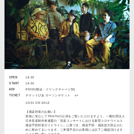
OPEN
18:30
START
19:30
ADV
¥5000(税込・ドリンクチャージ別)
TICKET
チケットぴあ ローソンチケット e+
10/31 ON SALE
【感染対策のお願い】
皆様に安心してTRI4THの公演をご覧いただけますよう、一般社団法人
日本音楽制作者連盟の「音楽コンサートにおける新型コロナウイルス
感染予防対策ガイドライン」に基づき、感染予防・感染拡大防止のた
めに努めてまいります。ご来場予定のお客様には以下ご確認頂けます