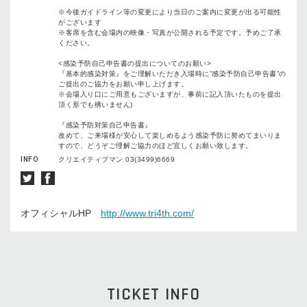
※今後ガイドライン等の変更により当日のご案内に変更が出る可能性
がございます
※客席を含む会場内の映像・写真が公開される予定です。予めご了承
ください。
<感染予防自己申告書の提出についてのお願い>
『基本的感染対策』をご理解いただき入場時に”感染予防自己申告書”の
ご提出のご協力をお願い申し上げます。
※会場入り口にご用意もございますが、事前に記入頂いたものを提出
頂く形でも構いません)
『感染予防対策自己申告書』
改めて、ご来場様が安心して楽しめるよう感染予防に努めてまいりま
すので、どうぞご理解ご協力のほど宜しくお願い致します。
INFO
クリエイティブマン 03(3499)6669
オフィシャルHP
http://www.tri4th.com/
TICKET INFO