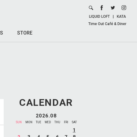
LIQUID LOFT
|
KATA
Time Out Café & Diner
S
STORE
CALENDAR
2026.08
SUN
MON
TUE
WED
THU
FRI
SAT
1