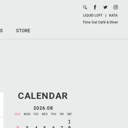
LIQUID LOFT
|
KATA
Time Out Café & Diner
S
STORE
CALENDAR
2026.08
SUN
MON
TUE
WED
THU
FRI
SAT
1