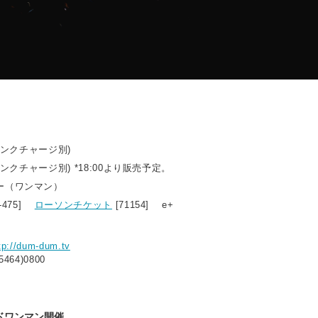
ドリンクチャージ別)
リンクチャージ別) *18:00より販売予定。
ー（ワンマン）
0-475]
ローソンチケット
[71154] e+
tp://dum-dum.tv
5464)0800
ドワンマン開催