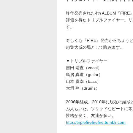
昨年発売された4th ALBUM『F
評価を得たトリプルファイヤー。リ
す。
奇しくも『FIRE』発売からちょ
の集大成の場として臨みます。
▼トリプルファイヤー
吉田 靖直（vocal）
鳥居 真道（guitar）
山本 慶幸（bass）
大垣 翔（drums）
2006年結成、2010年に現在の編成と
ぶ人もいた。ソリッドなビートに等
性格が良く、友達が多い。
http://triplefirefirefire.tumblr.com