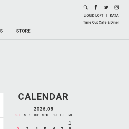
LIQUID LOFT
|
KATA
Time Out Café & Diner
S
STORE
CALENDAR
2026.08
SUN
MON
TUE
WED
THU
FRI
SAT
1