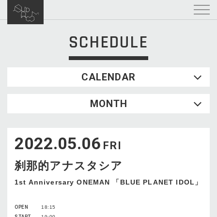
SCHEDULE
CALENDAR
2026.08
MONTH
SUN
MON
TUE
WED
THU
FRI
SAT
1
2022.05.06
2
3
4
5
6
7
8
FRI
9
10
11
12
13
14
15
刹那的アナスタシア
16
17
18
19
20
21
22
23
24
25
26
27
28
29
1st Anniversary ONEMAN 「BLUE PLANET IDOL」
30
31
OPEN
18:15
START
19:00