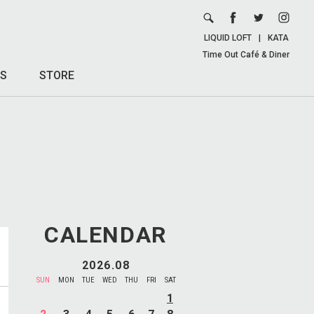
LIQUID LOFT
|
KATA
Time Out Café & Diner
S
STORE
CALENDAR
2026.08
SUN
MON
TUE
WED
THU
FRI
SAT
1