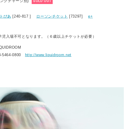
ドリンクチャージ別)
SOLD OUT
トぴあ
[240-817 ]
ローソンチケット
[73297]
e+
学児入場不可となります。（６歳以上チケットが必要）
UIDROOM
-5464-0800
http://www.liquidroom.net