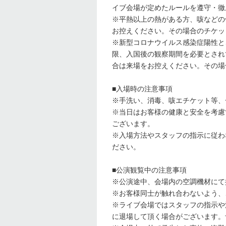
イブ会場が定めたルールを遵守・徹
※平熱以上の熱がある方、咳などの
お控えください。その場合のチケッ
※新型コロナウイルス感染症陽性と
限、入国後の観察期間を必要とされ
合は来場をお控えください。その場
■入場時の注意事項
※手洗い、消毒、咳エチケット等、
※当日はお客様の健康と安全を考慮
ございます。
※入場方法やスタッフの指示に従わ
ださい。
■公演観覧中の注意事項
※公演途中、会場内の空調機材にて
※お客様同士が触れ合わないよう、
※ライブ会場ではスタッフの指示や
に退場して頂く場合がございます。