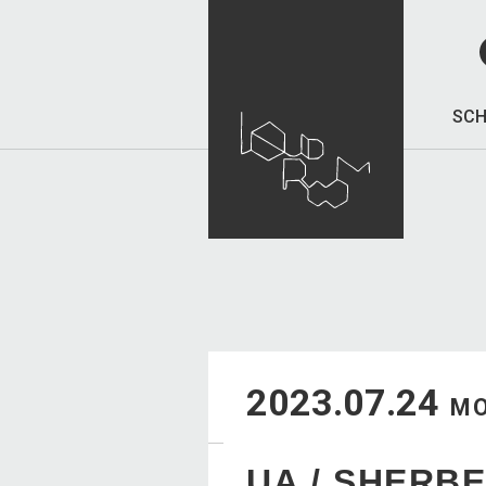
SCH
2023.07.24
M
UA / SHERB