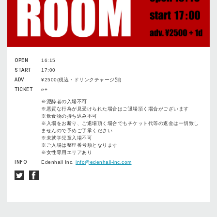
OPEN
16:15
START
17:00
ADV
¥2500(税込・ドリンクチャージ別)
TICKET
e+
※泥酔者の入場不可
※悪質な行為が見受けられた場合はご退場頂く場合がございます
※飲食物の持ち込み不可
※入場をお断り、ご退場頂く場合でもチケット代等の返金は一切致し
ませんので予めご了承ください
※未就学児童入場不可
※ご入場は整理番号順となります
※女性専用エリアあり
INFO
Edenhall Inc.
info@edenhall-inc.com