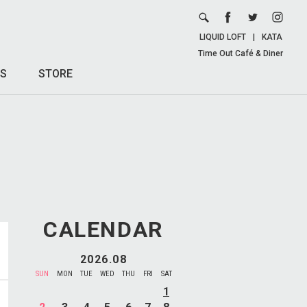
LIQUID LOFT
|
KATA
Time Out Café & Diner
S
STORE
CALENDAR
2026.08
SUN
MON
TUE
WED
THU
FRI
SAT
1