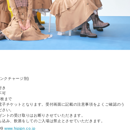
ドリンクチャージ別)
付き
不可
4枚まで
電⼦チケットとなります。受付画⾯に記載の注意事項をよくご確認のう
ださい。
ゼントの受け取りはお断りさせていただきます。
ち込み、飲酒をしてのご⼊場は禁⽌とさせていただきます。
999
www.hipjpn.co.jp