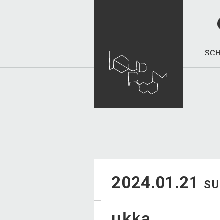
SCH
2024.01.21
S
ukka