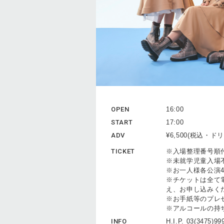
OPEN
16:00
START
17:00
ADV
¥6,500(税込・
TICKET
※⼊場整理番号順
※未就学児童⼊場
※お⼀⼈様各公演
※チケットは全て
え、お申し込みく
※お⼿紙等のプレ
※アルコールの持
INFO
H.I.P. 03(3475)9