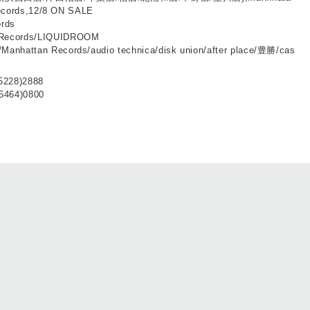
records,12/8 ON SALE
rds
ecords/LIQUIDROOM
hattan Records/audio technica/disk union/after place/豊勝/cas
(5228)2888
5464)0800