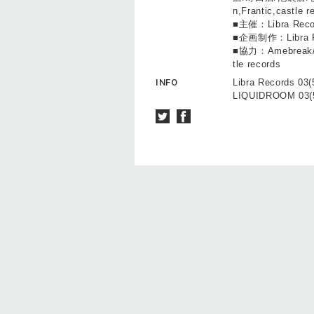
n,Frantic,castle 
■主催：Libra Reco
■企画制作：Libra R
■協力：Amebreak/Man
tle records
INFO
Libra Records 03
LIQUIDROOM 03(