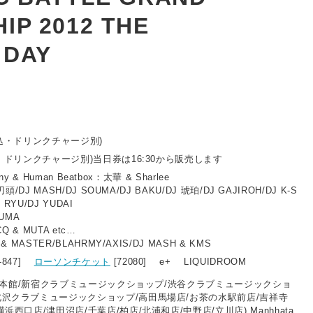
IP 2012 THE
 DAY
税込・ドリンクチャージ別)
込・ドリンクチャージ別)当日券は16:30から販売します
ony & Human Beatbox：太華 & Sharlee
刃頭/DJ MASH/DJ SOUMA/DJ BAKU/DJ 琥珀/DJ GAJIROH/DJ K-S
 RYU/DJ YUDAI
OUMA
CQ & MUTA etc…
& MASTER/BLAHRMY/AXIS/DJ MASH & KMS
7-847]
ローソンチケット
[72080] e+ LIQUIDROOM
N(新宿本館/新宿クラブミュージックショップ/渋谷クラブミュージックショ
北沢クラブミュージックショップ/高田馬場店/お茶の水駅前店/吉祥寺
横浜西口店/津田沼店/千葉店/柏店/北浦和店/中野店/立川店),Manhhata