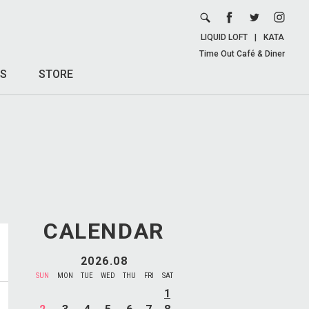
LIQUID LOFT
|
KATA
Time Out Café & Diner
S
STORE
CALENDAR
2026.08
SUN
MON
TUE
WED
THU
FRI
SAT
1