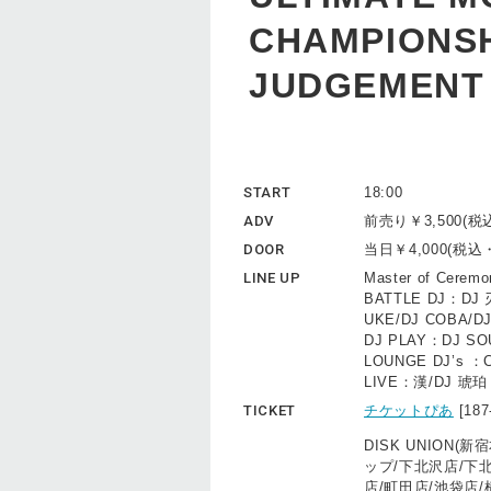
CHAMPIONSH
JUDGEMENT
START
18:00
ADV
前売り￥3,500(
DOOR
当日￥4,000(税
LINE UP
Master of Cerem
BATTLE DJ：DJ 
UKE/DJ COBA/DJ
DJ PLAY：DJ S
LOUNGE DJ’s ：
LIVE：漢/DJ 琥珀 
TICKET
チケットぴあ
[18
DISK UNIO
ップ/下北沢店/下
店/町田店/池袋店/