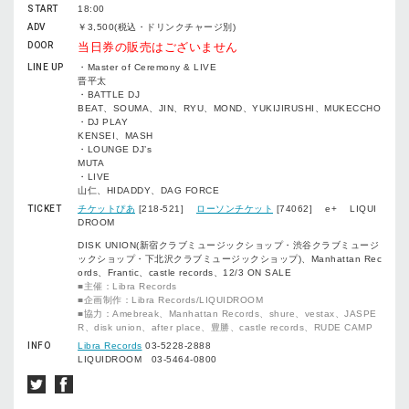
START
18:00
ADV
￥3,500(税込・ドリンクチャージ別)
DOOR
当日券の販売はございません
LINE UP
・Master of Ceremony & LIVE
晋平太
・BATTLE DJ
BEAT、SOUMA、JIN、RYU、MOND、YUKIJIRUSHI、MUKECCHO
・DJ PLAY
KENSEI、MASH
・LOUNGE DJ’s
MUTA
・LIVE
山仁、HIDADDY、DAG FORCE
TICKET
チケットぴあ
[218-521]
ローソンチケット
[74062] e+ LIQUI
DROOM
DISK UNION(新宿クラブミュージックショップ・渋谷クラブミュージ
ックショップ・下北沢クラブミュージックショップ)、Manhattan Rec
ords、Frantic、castle records、12/3 ON SALE
■主催：Libra Records
■企画制作：Libra Records/LIQUIDROOM
■協力：Amebreak、Manhattan Records、shure、vestax、JASPE
R、disk union、after place、豊勝、castle records、RUDE CAMP
INFO
Libra Records
03-5228-2888
LIQUIDROOM 03-5464-0800