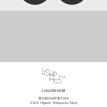
LIQUIDROOM
東京都渋谷区東3-16-6
3-16-6, Higashi, Shibuya-ku,Tokyo