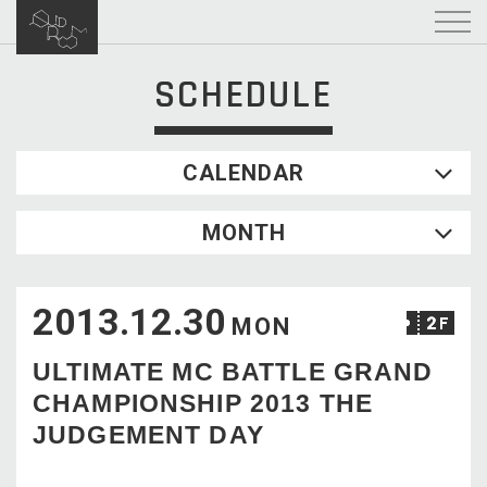
SCHEDULE
CALENDAR
2026.08
MONTH
SUN
MON
TUE
WED
THU
FRI
SAT
1
2013.12.30
2
3
4
5
6
7
8
MON
9
10
11
12
13
14
15
ULTIMATE MC BATTLE GRAND
16
17
18
19
20
21
22
CHAMPIONSHIP 2013 THE
23
24
25
26
27
28
29
JUDGEMENT DAY
30
31