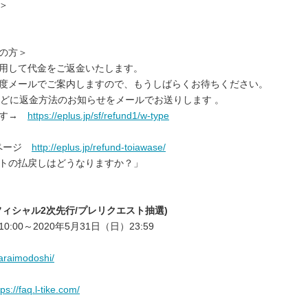
＞
の方＞
用して代金をご返金いたします。
度メールでご案内しますので、もうしばらくお待ちください。
めどに返金方法のお知らせをメールでお送りします 。
ます→
https://eplus.jp/sf/refund1/w-type
トページ
http://eplus.jp/refund-toiawase/
トの払戻しはどうなりますか？」
ィシャル2次先行/プレリクエスト抽選)
:00～2020年5月31日（日）23:59
/haraimodoshi/
tps://faq.l-tike.com/