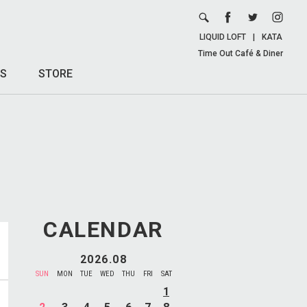
LIQUID LOFT
|
KATA
Time Out Café & Diner
S
STORE
CALENDAR
2026.08
SUN
MON
TUE
WED
THU
FRI
SAT
1