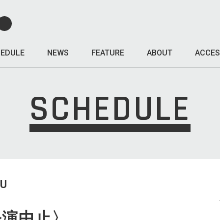
EDULE
NEWS
FEATURE
ABOUT
ACCES
SCHEDULE
HU
〈公演中止〉