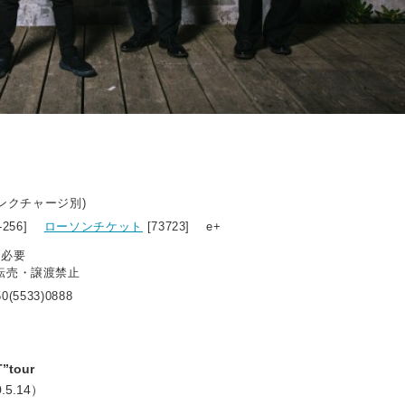
リンクチャージ別)
2-256]
ローソンチケット
[73723] e+
ト必要
転売・譲渡禁止
0(5533)0888
T”tour
.5.14）