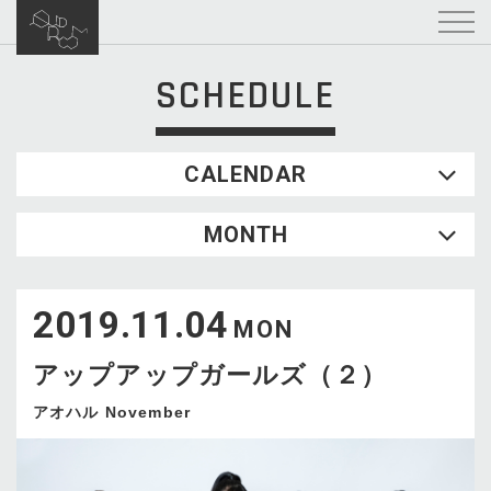
SCHEDULE
CALENDAR
2026.08
MONTH
SUN
MON
TUE
WED
THU
FRI
SAT
1
2019.11.04
2
3
4
5
6
7
8
MON
9
10
11
12
13
14
15
アップアップガールズ（２）
16
17
18
19
20
21
22
23
24
25
26
27
28
29
アオハル November
30
31