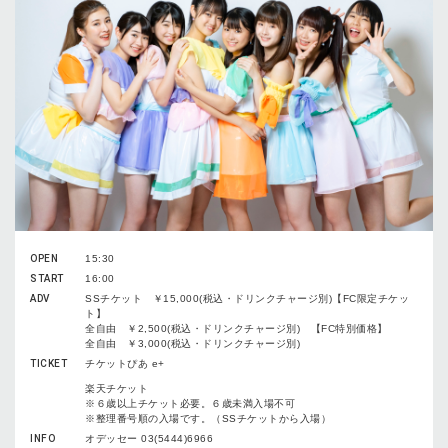
OPEN
15:30
START
16:00
ADV
SSチケット ￥15,000(税込・ドリンクチャージ別)【FC限定チケッ
ト】
全自由 ￥2,500(税込・ドリンクチャージ別) 【FC特別価格】
全自由 ￥3,000(税込・ドリンクチャージ別)
TICKET
チケットぴあ e+
楽天チケット
※６歳以上チケット必要。６歳未満入場不可
※整理番号順の入場です。（SSチケットから入場）
INFO
オデッセー 03(5444)6966