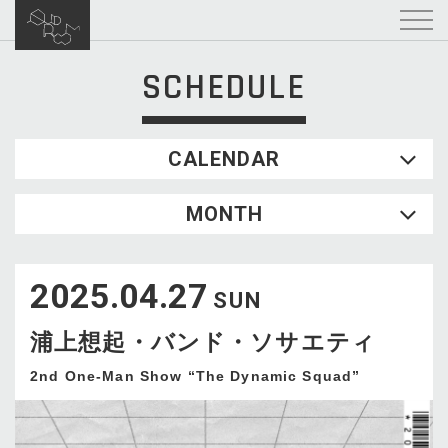
SCHEDULE
CALENDAR
2026.08
MONTH
SUN
MON
TUE
WED
THU
FRI
SAT
1
2025.04.27
2
3
4
5
6
7
8
SUN
9
10
11
12
13
14
15
浦上想起・バンド・ソサエティ
16
17
18
19
20
21
22
23
24
25
26
27
28
29
2nd One-Man Show “The Dynamic Squad”
30
31