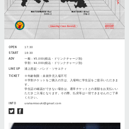
OPEN
17:30
START
18:30
ADV
一般：¥5,000(税込・ドリンクチャージ別)
学割：¥4,000(税込・ドリンクチャージ別)
LINE UP
浦上想起・バンド・ソサエティ
TICKET
※年齢制限：未就学児入場不可
※学割チケットをご購入の方は、入場時に学生証をご提示いただきま
す。
学生証の確認ができない場合は、通常チケットとの差額をお支払いい
ただきご入場となります。その際、払戻等は一切できませんのご了承
ください。
INFO
urakamisouki@gmail.com