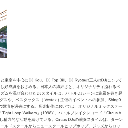
を中心にDJ Kou、DJ Top Bill、DJ Ryotaの三人のDJによって
戦し好成績をおさめる。日本人の繊細さと、オリジナリティ溢れるベ
リズムを混ぜ合わせたDJスタイルは、バトルDJシーンに旋風を巻き起
、ベスタックス（ Vestax ) 主催のイベントへの参加、Shing0
トとの競演を過去にする。音楽制作においては、オリジナルミックステー
7)、「Tight Loop Walkers」(1998)”、バトルブレイクレコード「Circus A
)をリリースし精力的な活動を続けている。Circus DJsの演奏スタイルは、ターン
オールドスクールからニュースクールヒップホップ、ジャズからロッ