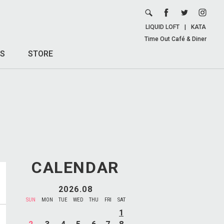
LIQUID LOFT
|
KATA
Time Out Café & Diner
S
STORE
CALENDAR
2026.08
SUN
MON
TUE
WED
THU
FRI
SAT
1