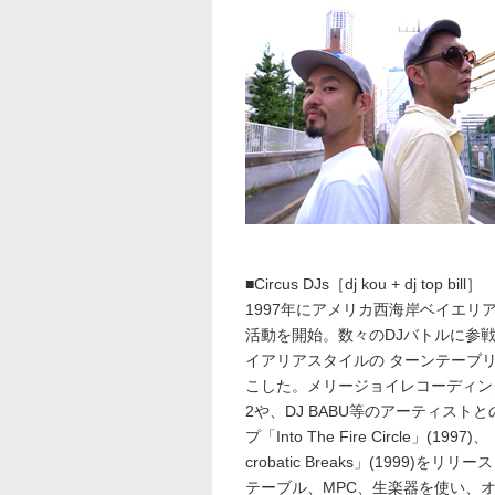
■Circus DJs［dj kou + dj top bill］
1997年にアメリカ西海岸ベイエリアと東京
活動を開始。数々のDJバトルに参
イアリアスタイルの ターンテーブ
こした。メリージョイレコーディングスや
2や、DJ BABU等のアーティス
プ「Into The Fire Circle」(199
crobatic Breaks」(1999
テーブル、MPC、生楽器を使い、