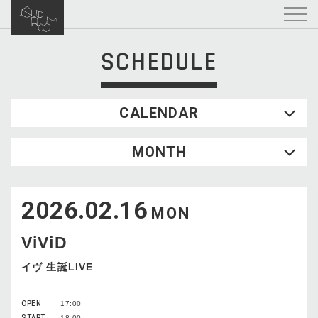
SCHEDULE
CALENDAR
2026.08
MONTH
SUN
MON
TUE
WED
THU
FRI
SAT
1
2026.02.16
2
3
4
5
6
7
8
MON
9
10
11
12
13
14
15
ViViD
16
17
18
19
20
21
22
23
24
25
26
27
28
29
イヴ 生誕LIVE
30
31
OPEN
17:00
START
18:00