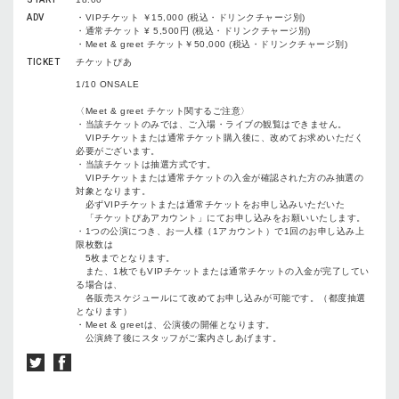
ADV
・VIPチケット ￥15,000 (税込・ドリンクチャージ別)
・通常チケット ¥ 5,500円 (税込・ドリンクチャージ別)
・Meet & greet チケット￥50,000 (税込・ドリンクチャージ別)
TICKET
チケットぴあ
1/10 ONSALE
〈Meet & greet チケット関するご注意〉
・
当該チケットのみでは、ご入場・ライブの観覧はできません。
VIPチケットまたは通常チケット購入後に、改めてお求めいただく
必要がございます。
・当該チケットは抽選方式です。
VIPチケットまたは通常チケットの入金が確認された方のみ抽選の
対象となります。
必ずVIPチケットまたは通常チケットをお申し込みいただいた
「チケットぴあアカウント」にてお申し込みをお願いいたします。
・1つの公演につき、お一人様（1アカウント）で1回のお申し込み上
限枚数は
5枚までとなります。
また、1枚でもVIPチケットまたは通常チケットの入金が完了してい
る場合は、
各販売スケジュールにて改めてお申し込みが可能です。
（都度抽選
となります）
・Meet & greetは、公演後の開催となります。
公演終了後にスタッフがご案内さしあげます。