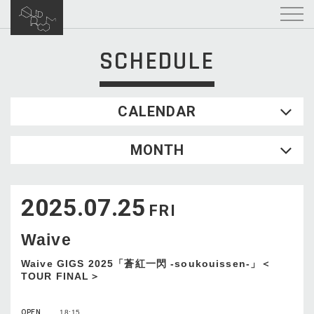
SCHEDULE
CALENDAR
2026.08
MONTH
SUN
MON
TUE
WED
THU
FRI
SAT
1
2025.07.25
2
3
4
5
6
7
8
FRI
9
10
11
12
13
14
15
Waive
16
17
18
19
20
21
22
23
24
25
26
27
28
29
Waive GIGS 2025「蒼紅一閃 -soukouissen-」＜
TOUR FINAL＞
30
31
OPEN
18:15