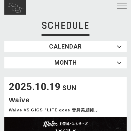
SCHEDULE
CALENDAR
2026.08
MONTH
SUN
MON
TUE
WED
THU
FRI
SAT
1
2025.10.19
2
3
4
5
6
7
8
SUN
9
10
11
12
13
14
15
Waive
16
17
18
19
20
21
22
23
24
25
26
27
28
29
Waive VS GIGS「LIFE goes 音舞美威闘.」
30
31