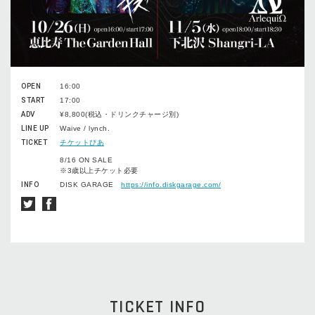
OPEN
16:00
START
17:00
ADV
¥8,800(税込・ドリンクチャージ別)
LINE UP
Waive / lynch.
TICKET
チケットぴあ
8/16 ON SALE
※3歳以上チケット必要
INFO
DISK GARAGE
https://info.diskgarage.com/
TICKET INFO