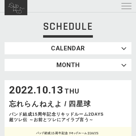
SCHEDULE
CALENDAR
2026.08
MONTH
SUN
MON
TUE
WED
THU
FRI
SAT
1
2022.10.13
2
3
4
5
6
7
8
THU
9
10
11
12
13
14
15
忘れらんねえよ / 四星球
16
17
18
19
20
21
22
23
24
25
26
27
28
29
バンド結成15周年記念リキッドルーム2DAYS
超ツレ伝 ～お前とツレにアイラブ言う～
30
31