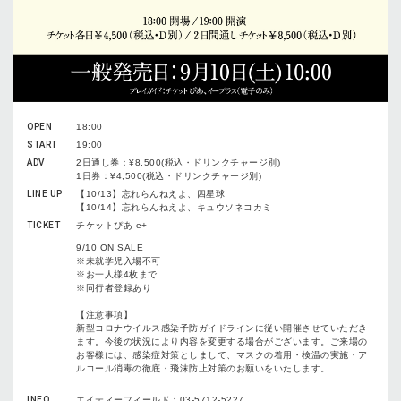
OPEN
18:00
START
19:00
ADV
2日通し券：¥8,500(税込・ドリンクチャージ別)
1日券：¥4,500(税込・ドリンクチャージ別)
LINE UP
【10/13】忘れらんねえよ、四星球
【10/14】忘れらんねえよ、キュウソネコカミ
TICKET
チケットぴあ e+
9/10 ON SALE
※未就学児入場不可
※お一人様4枚まで
※同行者登録あり
【注意事項】
新型コロナウイルス感染予防ガイドラインに従い開催させていただき
ます。今後の状況により内容を変更する場合がございます。ご来場の
お客様には、感染症対策としまして、マスクの着用・検温の実施・ア
ルコール消毒の徹底・飛沫防止対策のお願いをいたします。
INFO
エイティーフィールド：03-5712-5227