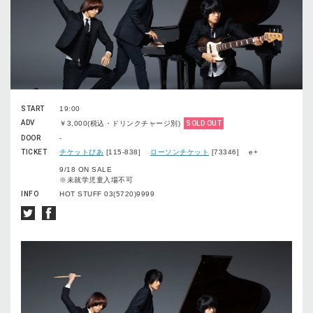
START
19:00
ADV
￥3,000(税込・ドリンクチャージ別)
SOLD OUT
DOOR
-
TICKET
チケットぴあ
[115-838]
ローソンチケット
[73346] e+
9/18 ON SALE
※未就学児童入場不可
INFO
HOT STUFF 03(5720)9999