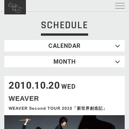
SCHEDULE
CALENDAR
2026.08
MONTH
SUN
MON
TUE
WED
THU
FRI
SAT
1
2010.10.20
2
3
4
5
6
7
8
WED
9
10
11
12
13
14
15
WEAVER
16
17
18
19
20
21
22
23
24
25
26
27
28
29
WEAVER Second TOUR 2010「新世界創造記」
30
31