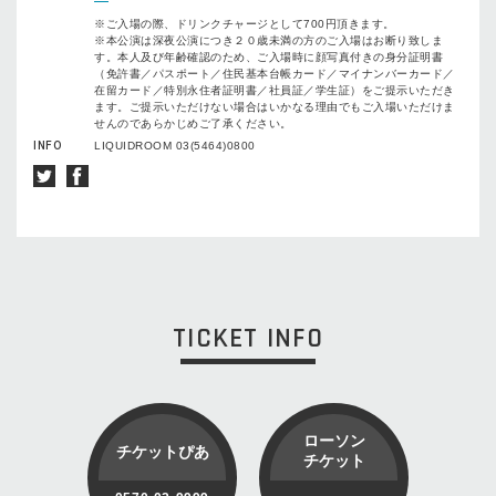
※ご入場の際、ドリンクチャージとして700円頂きます。
※本公演は深夜公演につき２０歳未満の方のご入場はお断り致しま
す。本人及び年齢確認のため、ご入場時に顔写真付きの身分証明書
（免許書／パスポート／住民基本台帳カード／マイナンバーカード／
在留カード／特別永住者証明書／社員証／学生証）をご提示いただき
ます。ご提示いただけない場合はいかなる理由でもご入場いただけま
せんのであらかじめご了承ください。
INFO
LIQUIDROOM 03(5464)0800
TICKET INFO
ローソン
チケットぴあ
チケット