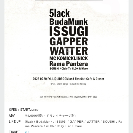
OPEN / START
23:59
ADV
¥4,000(税込・ドリンクチャージ別)
LINE UP
5lack / BudaMunk / ISSUGI / GAPPER / WATTER / SOUSHI / Ra
ma Pantera / 4LON/ Chily T and more…
TICKET
e+