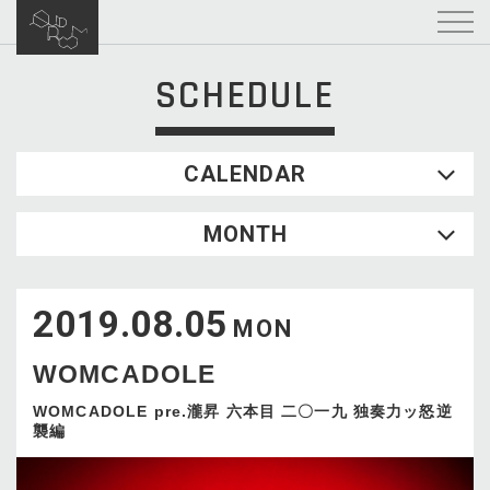
SCHEDULE
CALENDAR
2026.08
MONTH
SUN
MON
TUE
WED
THU
FRI
SAT
1
2019.08.05
2
3
4
5
6
7
8
MON
9
10
11
12
13
14
15
WOMCADOLE
16
17
18
19
20
21
22
23
24
25
26
27
28
29
WOMCADOLE pre.瀧昇 六本目 二〇一九 独奏力ッ怒逆
襲編
30
31