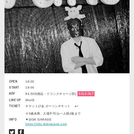
OPEN
18:00
START
19:00
ADV
¥4,500(税込・ドリンクチャージ別)
SOLD OUT
LINE UP
WurtS
TICKET
チケットぴあ ローソンチケット e+
※3歳未満、入場不可/お一人様2枚まで
INFO
▼DISK GARAGE
https://info.diskgarage.com