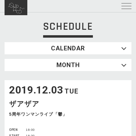
SCHEDULE
CALENDAR
2026.08
MONTH
SUN
MON
TUE
WED
THU
FRI
SAT
1
2019.12.03
2
3
4
5
6
7
8
TUE
9
10
11
12
13
14
15
ザアザア
16
17
18
19
20
21
22
23
24
25
26
27
28
29
5周年ワンマンライブ「鬱」
30
31
OPEN
18:00
START
18:30