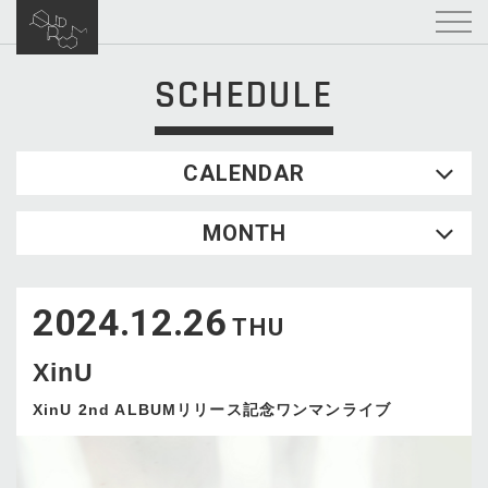
SCHEDULE
CALENDAR
2026.08
MONTH
SUN
MON
TUE
WED
THU
FRI
SAT
1
2024.12.26
2
3
4
5
6
7
8
THU
9
10
11
12
13
14
15
XinU
16
17
18
19
20
21
22
23
24
25
26
27
28
29
XinU 2nd ALBUMリリース記念ワンマンライブ
30
31