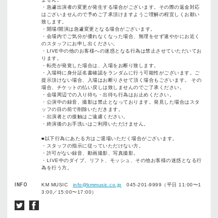
・急遽出演者の変更が発⽣する場合がございます。その際の返⾦対応
はございませんので予めご了承頂けますようご理解の程宜しくお願い
致します。
・開場/開演は急遽変更となる場合がございます。
・会場内でご気分が優れなくなった場合、無理をせず速やかにお近く
のスタッフにお申し出ください。
・LIVE中の他のお客様への迷惑となる⾏為は禁⽌させていただいてお
ります。
・転売が発覚した場合は、⼊場をお断り致します。
・⼊場時に⾝分証名書確認をランダムに⾏う可能性がございます。ご
提⽰頂けない場合、⼊場はお断りさせて頂く場合もございます。 その
場合、チケットの払い戻しは致しませんのでご了承ください。
・会場周辺での⼊り待ち・出待ち⾏為はお⽌めください。
・公演中の録⾳、撮影は禁⽌となっております。発⾒した場合はスタ
ッフの⽬の前で削除いただきます。
・出演者との接触はご遠慮ください。
・終演後のお⼿洗いはご利⽤いただけません。
■以下⾏為にあたる⽅はご退場いただく場合がございます。
・スタッフの指⽰に従っていただけない⽅。
・許可がない録⾳、動画撮影、写真撮影。
・LIVE中のダイブ、リフト、モッシュ、その他お客様の迷惑となる⾏
為を⾏う⽅。
INFO
KM MUSIC
info@kmmusic.co.jp
045-201-9999（平⽇ 11:00〜1
3:00／15:00〜17:00）