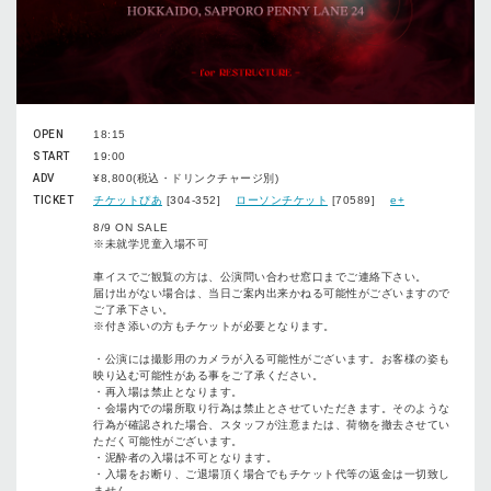
OPEN
18:15
START
19:00
ADV
¥8,800(税込・ドリンクチャージ別)
TICKET
チケットぴあ
[304-352]
ローソンチケット
[70589]
e+
8/9 ON SALE
※未就学児童⼊場不可
⾞イスでご観覧の⽅は、公演問い合わせ窓⼝までご連絡下さい。
届け出がない場合は、当⽇ご案内出来かねる可能性がございますので
ご了承下さい。
※付き添いの⽅もチケットが必要となります。
・公演には撮影⽤のカメラが⼊る可能性がございます。お客様の姿も
映り込む可能性がある事をご了承ください。
・再⼊場は禁⽌となります。
・会場内での場所取り⾏為は禁⽌とさせていただきます。そのような
⾏為が確認された場合、スタッフが注意または、荷物を撤去させてい
ただく可能性がございます。
・泥酔者の⼊場は不可となります。
・⼊場をお断り、ご退場頂く場合でもチケット代等の返⾦は⼀切致し
ません。