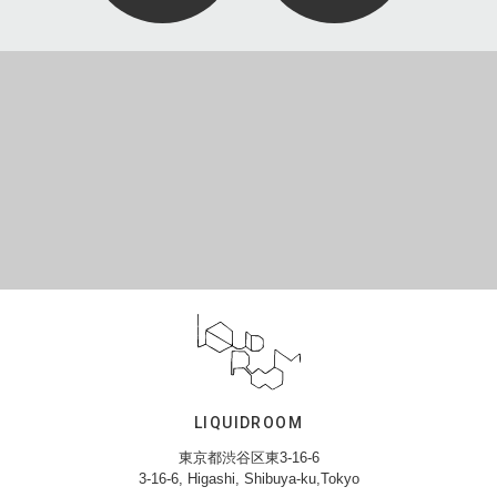
LIQUIDROOM
東京都渋谷区東3-16-6
3-16-6, Higashi, Shibuya-ku,Tokyo