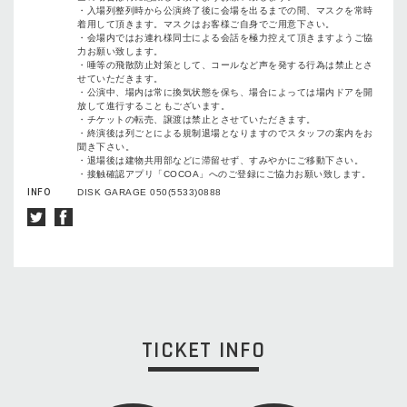
・入場列整列時から公演終了後に会場を出るまでの間、マスクを常時
着用して頂きます。マスクはお客様ご自身でご用意下さい。
・会場内ではお連れ様同士による会話を極力控えて頂きますようご協
力お願い致します。
・唾等の飛散防止対策として、コールなど声を発する行為は禁止とさ
せていただきます。
・公演中、場内は常に換気状態を保ち、場合によっては場内ドアを開
放して進行することもございます。
・チケットの転売、譲渡は禁止とさせていただきます。
・終演後は列ごとによる規制退場となりますのでスタッフの案内をお
聞き下さい。
・退場後は建物共用部などに滞留せず、すみやかにご移動下さい。
・接触確認アプリ「COCOA」へのご登録にご協力お願い致します。
INFO
DISK GARAGE 050(5533)0888
TICKET INFO