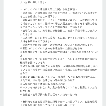
ようお願い申し上げます。
＜コロナウイルス感染拡大防止に関する注意事項＞
・公演当日、ご出発の前ににご自身で検温し、体温が37.5℃未満であ
ることを確認のうえご来場下さい。
・来場者管理の名目で、イベントご来場者登録フォームに登録して頂
く場合がございます。登録URL等は入場方法をお知らせする際に合わ
せてオフィシャルウェブサイトで御案内させて頂きます。
・会場入り口にて、来場者の皆様全員に、検温・手指消毒にご協力い
ただきます。
・ご来場時、以下の事項に該当する方はチケットをお持ちでも当日ご
入場をお断りさせて頂きます。
体調がすぐれない場合、必ず無理はしないようお願い致します。
※新型コロナウイルス含めた各感染症への懸念がある方
※新型コロナウイルス感染症の陽性判明者と2週間以内に接点を持った
方
※新型コロナウイルス陽性判定を受けた、もしくは現在医師に自宅待
機指示を受けている方
※過去14日以内に政府から入国制限、入国後の観察期間を必要とされ
ている国・地域等への渡航及び当該国・地域の在住者との濃厚接触が
ある方
※過去14日以内に咳、くしゃみ、倦怠感、などの風邪の症状がある、
また下痢、味や匂いを感じない等の症状がある方
※入場時の検温で体温が37.5度以上の方
※マスクを持参されない方、及び会場内でマスクをご着用していただ
けない方
※主催者・会場係員の指示に従っていただけない方
・整列時などはお客様同士の距離を空けてお並び下さい。お連れ様同
士の場合は特に意識して頂くようお願い致します。