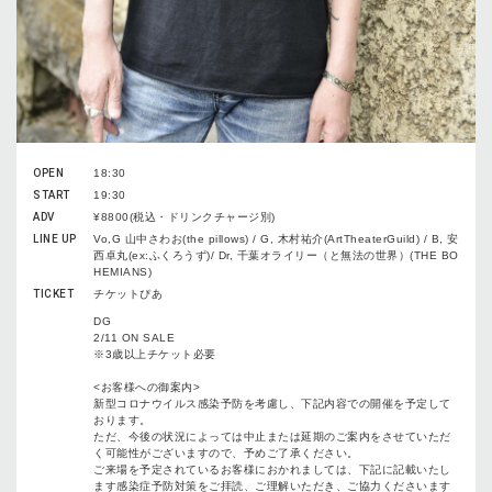
OPEN
18:30
START
19:30
ADV
¥8800(税込・ドリンクチャージ別)
LINE UP
Vo,G 山中さわお(the pillows) / G, 木村祐介(ArtTheaterGuild) / B, 安
西卓丸(ex:ふくろうず)/ Dr, 千葉オライリー（と無法の世界）(THE BO
HEMIANS)
TICKET
チケットぴあ
DG
2/11 ON SALE
※3歳以上チケット必要
<お客様への御案内>
新型コロナウイルス感染予防を考慮し、下記内容での開催を予定して
おります。
ただ、今後の状況によっては中止または延期のご案内をさせていただ
く可能性がございますので、予めご了承ください。
ご来場を予定されているお客様におかれましては、下記に記載いたし
ます感染症予防対策をご拝読、ご理解いただき、ご協力くださいます