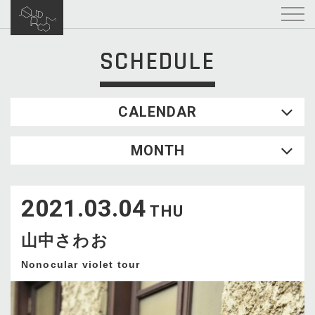
SCHEDULE
CALENDAR
2026.08
MONTH
SUN
MON
TUE
WED
THU
FRI
SAT
1
2021.03.04
2
3
4
5
6
7
8
THU
9
10
11
12
13
14
15
山中さわお
16
17
18
19
20
21
22
23
24
25
26
27
28
29
Nonocular violet tour
30
31