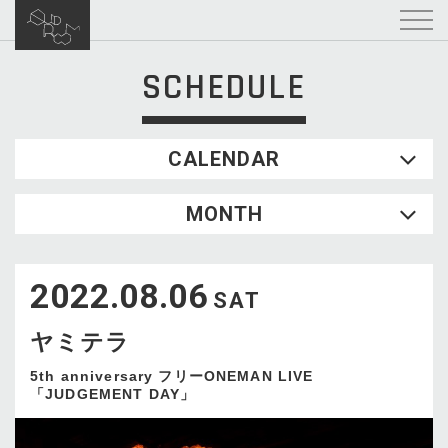
SCHEDULE
CALENDAR
2026.08
MONTH
SUN
MON
TUE
WED
THU
FRI
SAT
1
2022.08.06
2
3
4
5
6
7
8
SAT
9
10
11
12
13
14
15
ヤミテラ
16
17
18
19
20
21
22
23
24
25
26
27
28
29
5th anniversary フリーONEMAN LIVE
「JUDGEMENT DAY」
30
31