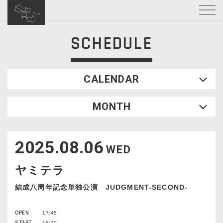
SCHEDULE
CALENDAR
2026.08
MONTH
SUN
MON
TUE
WED
THU
FRI
SAT
1
2025.08.06
2
3
4
5
6
7
8
WED
9
10
11
12
13
14
15
ヤミテラ
16
17
18
19
20
21
22
23
24
25
26
27
28
29
結成八周年記念単独公演 JUDGMENT-SECOND-
30
31
OPEN
17:45
START
18:30