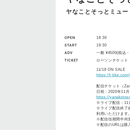
ヤなことそっとミュート
OPEN
18:30
START
19:30
ADV
一般 ¥4500(税
TICKET
ローソンチケッ
11/18 ON SALE
https://l-tike.co
配信チケット（Zai
日程：2020年11月18
https://yanakotos
※ライブ配信：11月2
※ライブ配信終了後
利用いただけます
※配信信期間中何
※配信のURLは購