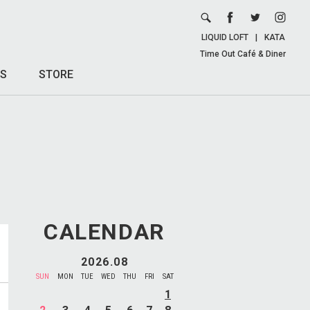
LIQUID LOFT
|
KATA
Time Out Café & Diner
S
STORE
CALENDAR
2026.08
SUN
MON
TUE
WED
THU
FRI
SAT
1