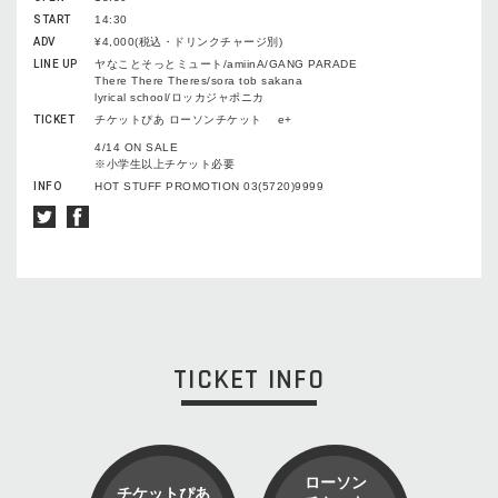
START
14:30
ADV
¥4,000(税込・ドリンクチャージ別)
LINE UP
ヤなことそっとミュート/amiinA/GANG PARADE
There There Theres/sora tob sakana
lyrical school/ロッカジャポニカ
TICKET
チケットぴあ ローソンチケット e+
4/14 ON SALE
※小学生以上チケット必要
INFO
HOT STUFF PROMOTION 03(5720)9999
TICKET INFO
ローソン
チケットぴあ