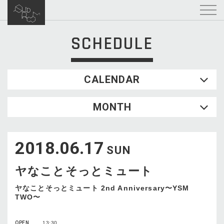
SCHEDULE
CALENDAR
2026.08
MONTH
SUN
MON
TUE
WED
THU
FRI
SAT
1
2018.06.17
2
3
4
5
6
7
8
SUN
9
10
11
12
13
14
15
ヤなことそっとミュート
16
17
18
19
20
21
22
23
24
25
26
27
28
29
ヤなことそっとミュート 2nd Anniversary〜YSM
TWO〜
30
31
OPEN
13:30