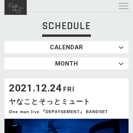
SCHEDULE
CALENDAR
2026.08
MONTH
SUN
MON
TUE
WED
THU
FRI
SAT
1
2021.12.24
2
3
4
5
6
7
8
FRI
9
10
11
12
13
14
15
ヤなことそっとミュート
16
17
18
19
20
21
22
23
24
25
26
27
28
29
One man live 『DEPAYSEMENT』 BANDSET
30
31