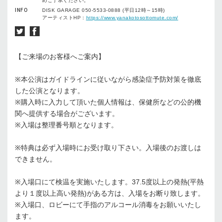
めご了承ください。
INFO
DISK GARAGE 050-5533-0888 (平日12時～15時)
アーティストHP：
https://www.yanakotosottomute.com/
【ご来場のお客様へご案内】
※
本公演はガイドラインに従いながら感染症予防対策を徹底
した公演となります。
※
購入時に入力して頂いた個人情報は、保健所などの公的機
関へ提供する場合がございます。
※
入場は整理番号順となります。
※
特典は必ず入場時にお受け取り下さい。入場後のお渡しは
できません。
※
入場口にて検温を実施いたします。
37.5
度以上の発熱
(
平熱
より１度以上高い発熱
)
がある方は、入場をお断り致します。
※
⼊場⼝、ロビーにて⼿指のアルコール消毒をお願いいたし
ます。