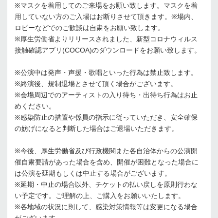
※
マスクを着用してのご来場をお願い致します。マスクを着
用していない方のご入場はお断りさせて頂きます。
※
場内、
ロビーなどでのご歓談は⾃粛をお願い致します。
※
厚生労働省よりリリースされました、新型コロナウィルス
接触確認アプリ
(COCOA)
のダウンロードをお願い致します。
※
公演中は発声・声援・歌唱といった行為は禁止致します。
※
終演後、規制退場とさせて頂く場合がございます。
※
会場周辺でのアーティストの入り待ち・出待ち行為はお止
めください。
※
感染防止の措置や係員の指示に従っていただき、安全確保
の妨げになると判断した場合はご退場いただきます。
※
今後、厚生労働省及び行政機関また各自治体からの公演開
催自粛要請があった場合を含め、開催が困難となった場合に
は公演を延期もしくは中止する場合がございます。
※
延期・中止の場合以外、チケットの払い戻しを原則行わな
い予定です。ご理解の上、ご購入をお願いいたします。
※
各地域の状況に則して、感染対策情報等は変更になる場合
がございます。