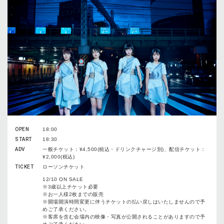
OPEN
18:00
START
18:30
ADV
一般チケット：¥4,500(税込・ドリンクチャージ別)、配信チケット：
¥2,000(税込)
TICKET
ローソンチケット
12/10 ON SALE
※3歳以上チケット必要
※お一人様2枚までの販売
※開場開演時間変更に伴うチケットの払い戻しはいたしませんので予
めご了承ください。
※客席を含む会場内の映像・写真が公開されることがありますので予